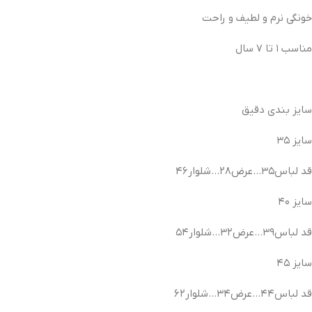
خونگی نرم و لطیف و راحت
مناسب ۱ تا ۷ سال
سایز بندی دقیق
سایز ۳۵
قد لباس۳۵…عرض۲۸…شلوار۴۶
سایز ۴۰
قد لباس۳۹…عرض۳۲…شلوار۵۴
سایز ۴۵
قد لباس۴۴…عرض۳۴…شلوار۶۲