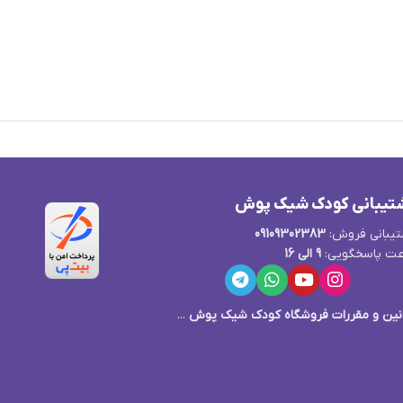
تیبانی کودک شیک پوش
یبانی فروش:
09109302383
ت پاسخگویی:
9 الی 16
نین و مقررات فروشگاه کودک شیک پوش
...