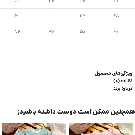
54
30
40
40
63
33
45
45
72
37
50
50
ویژگی‌های محصول
نظرات (0)
درباره برند
همچنین ممکن است دوست داشته باشید;