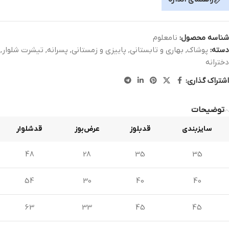
شناسه محصول:
نامعلوم
دسته:
پوشاک
,
بهاری و تابستانی
,
پاییزی و زمستانی
,
پسرانه
,
تیشرت شلوار
,
دخترانه
اشتراک گذاری:
توضیحات
سایزبندی
قدبلوز
عرض‌بوز
قدشلوار
48
28
35
35
54
30
40
40
63
33
45
45