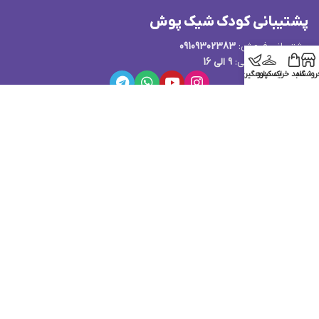
پشتیبانی کودک شیک پوش
پشتیبانی فروش:
09109302383
ساعت پاسخگویی:
9 الی 16
روشگاه
سبد خرید
اکسپلور
کدرهگیری
قوانین و مقررات فروشگاه کودک شیک پوش
...