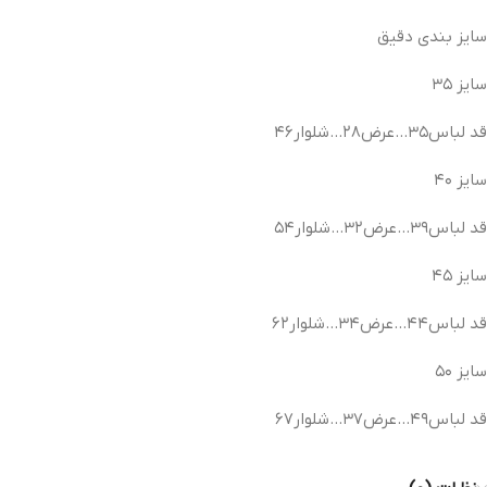
سایز بندی دقیق
سایز ۳۵
قد لباس۳۵…عرض۲۸…شلوار۴۶
سایز ۴۰
قد لباس۳۹…عرض۳۲…شلوار۵۴
سایز ۴۵
قد لباس۴۴…عرض۳۴…شلوار۶۲
سایز ۵۰
قد لباس۴۹…عرض۳۷…شلوار۶۷