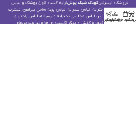
فروشگاه اینترنتی
کودک شیک پوش
ارایه کننده انواع پوشاک و لباس
کودک، لباس دخترانه، لباس پسرانه، لباس بچه شامل پیراهن، تیشرت
و شلوار، لباس زیر، لباس مجلسی دخترانه و پسرانه، لباس راحتی و
روشگاه
سبد خرید
اکسپلور
کدرهگیری
خانگی، جوراب، کیف و کفش و دیگر اکسسوری ها و نیازمندی های
کودک و نوجوان.
پشتیبانی کودک شیک پوش
پشتیبانی فروش:
09109302383
ساعت پاسخگویی:
9 الی 16
قوانین و مقررات فروشگاه کودک شیک پوش
...