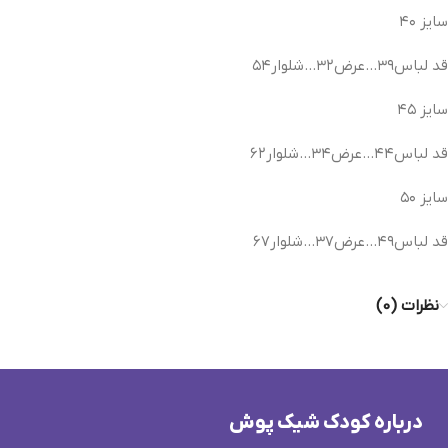
سایز ۴۰
قد لباس۳۹…عرض۳۲…شلوار۵۴
سایز ۴۵
قد لباس۴۴…عرض۳۴…شلوار۶۲
سایز ۵۰
قد لباس۴۹…عرض۳۷…شلوار۶۷
نظرات (0)
درباره کودک شیک پوش