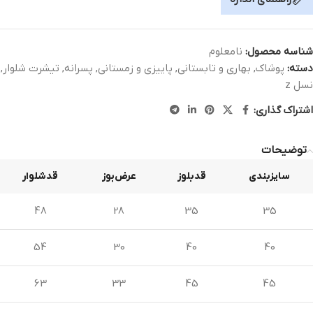
شناسه محصول:
نامعلوم
دسته:
پوشاک
,
بهاری و تابستانی
,
پاییزی و زمستانی
,
پسرانه
,
تیشرت شلوار
,
نسل z
اشتراک گذاری:
توضیحات
سایزبندی
قدبلوز
عرض‌بوز
قدشلوار
48
28
35
35
54
30
40
40
63
33
45
45