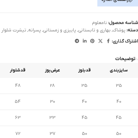
شناسه محصول:
نامعلوم
دسته:
پوشاک
,
بهاری و تابستانی
,
پاییزی و زمستانی
,
پسرانه
,
تیشرت شلوار
اشتراک گذاری:
توضیحات
سایزبندی
قدبلوز
عرض‌بوز
قدشلوار
48
28
35
35
54
30
40
40
63
33
45
45
72
37
50
50