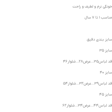
خونگی نرم و لطیف و راحت
مناسب ۱ تا ۷ سال
سایز بندی دقیق
سایز ۳۵
قد لباس۳۵…عرض۲۸…شلوار۴۶
سایز ۴۰
قد لباس۳۹…عرض۳۲…شلوار۵۴
سایز ۴۵
قد لباس۴۴…عرض۳۴…شلوار۶۲