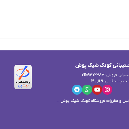
تیبانی کودک شیک پوش
یبانی فروش:
09109302383
ت پاسخگویی:
9 الی 16
نین و مقررات فروشگاه کودک شیک پوش
...