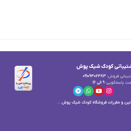
تیبانی کودک شیک پوش
یبانی فروش:
09109302383
ت پاسخگویی:
9 الی 16
نین و مقررات فروشگاه کودک شیک پوش
...