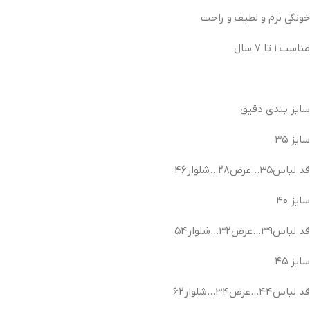
خونگی نرم و لطیف و راحت
مناسب ۱ تا ۷ سال
سایز بندی دقیق
سایز ۳۵
قد لباس۳۵…عرض۲۸…شلوار۴۶
سایز ۴۰
قد لباس۳۹…عرض۳۲…شلوار۵۴
سایز ۴۵
قد لباس۴۴…عرض۳۴…شلوار۶۲