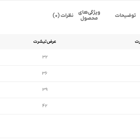
ویژگی‌های
توضیحات
نظرات (0)
محصول
رت
عرض‌تیشرت
32
36
39
42