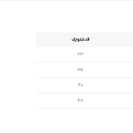
قدشلوارک
33
35
40
48