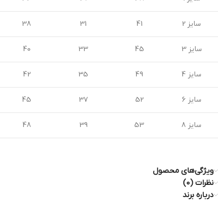
سایز 2
41
31
38
سایز 3
45
33
40
سایز 4
49
35
42
سایز 6
52
37
45
سایز 8
53
39
48
ویژگی‌های محصول
نظرات (0)
درباره برند