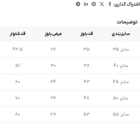
اشتراک گذاری:
توضیحات
سایزبندی
قدبلوز
عرض‌بلوز
قدشلوار
سایز 35
35
28
43.5
سایز 40
38
30
51
سایز 45
43
34
60
سایز 50
48
36
70
سایز 55
53
38
80