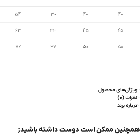
54
30
40
40
63
33
45
45
72
37
50
50
ویژگی‌های محصول
نظرات (0)
درباره برند
همچنین ممکن است دوست داشته باشید;