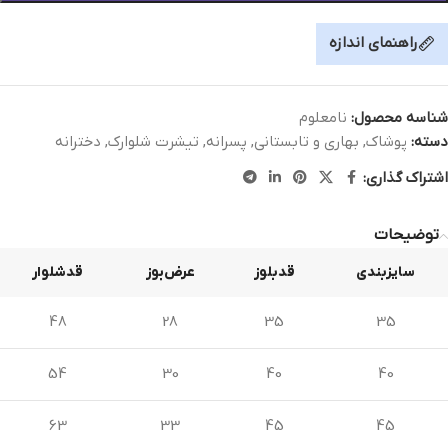
راهنمای اندازه
شناسه محصول:
نامعلوم
دسته:
پوشاک
,
بهاری و تابستانی
,
پسرانه
,
تیشرت شلوارک
,
دخترانه
اشتراک گذاری:
توضیحات
سایزبندی
قدبلوز
عرض‌بوز
قدشلوار
48
28
35
35
54
30
40
40
63
33
45
45