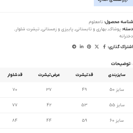
شناسه محصول:
نامعلوم
دسته:
پوشاک
,
بهاری و تابستانی
,
پاییزی و زمستانی
,
تیشرت شلوار
,
دخترانه
اشتراک گذاری:
توضیحات
سایزبندی
قدتیشرت
عرض‌تیشرت
قدشلوار
سایز 50
49
37
70
سایز 55
53
42
77
سایز 60
59
44
84