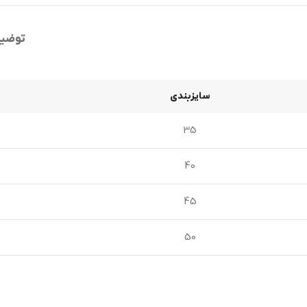
توضی
سایزبندی
35
40
45
50