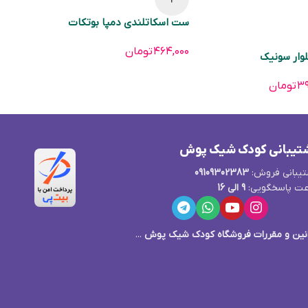
ست اسکاتلندی دمپا بوتکات
۴۶۴,۰۰۰
تومان
وار سونیک
۳۹
تومان
تیبانی کودک شیک پوش
یبانی فروش:
09109302383
ت پاسخگویی:
9 الی 16
نین و مقررات فروشگاه کودک شیک پوش
...