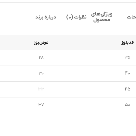
ویژگی‌های
حات
نظرات (0)
درباره برند
محصول
قدبلوز
عرض‌بوز
28
35
30
40
33
45
37
50