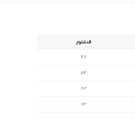
قدشلوار
48
54
63
72