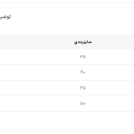
توضی
سایزبندی
35
40
45
50