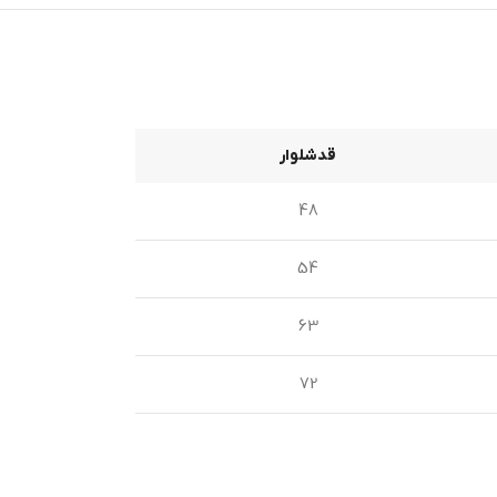
قدشلوار
48
54
63
72