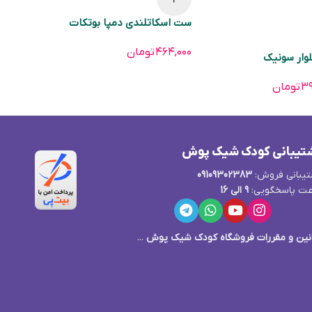
ست اسکاتلندی دمپا بوتکات
۴۶۴,۰۰۰
تومان
وار سونیک
۳۹
تومان
تیبانی کودک شیک پوش
یبانی فروش:
09109302383
ت پاسخگویی:
9 الی 16
نین و مقررات فروشگاه کودک شیک پوش
...