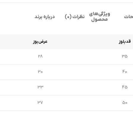
ویژگی‌های
حات
نظرات (0)
درباره برند
محصول
قدبلوز
عرض‌بوز
28
35
30
40
33
45
37
50