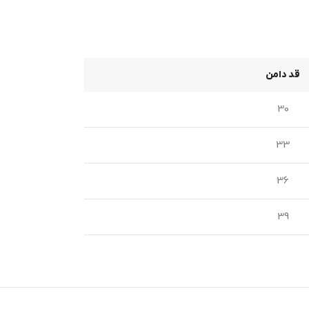
قد دامن
30
33
36
39