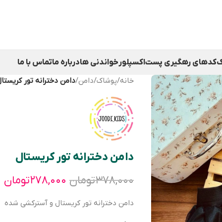
ک
کدهای رهگیری پست
اکسپلور
خواندنی ها
درباره ما
تماس با ما
خانه
/
پوشاک
/
دامن
/
دامن دخترانه تور كریستا
دامن دخترانه تور كریستال
۳۷۸,۰۰۰
تومان
۲۷۸,۰۰۰
تومان
دامن دخترانه تور كریستال و آستركشی شده