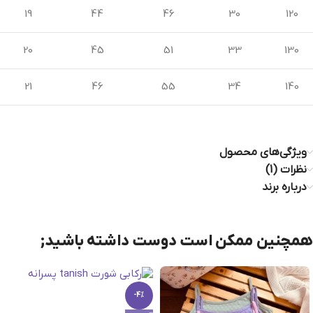
19
44
46
30
120
20
45
51
33
130
21
46
55
34
140
ویژگی‌های محصول
نظرات (1)
درباره برند
همچنین ممکن است دوست داشته باشید;
-4%