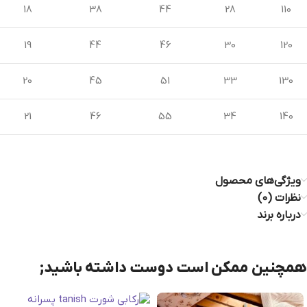
18
38
44
28
110
19
44
46
30
120
20
45
51
33
130
21
46
55
34
140
ویژگی‌های محصول
نظرات (0)
درباره برند
همچنین ممکن است دوست داشته باشید;