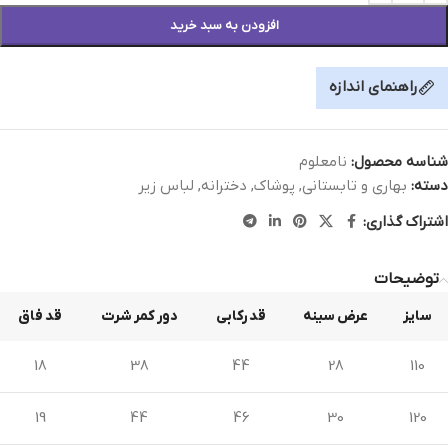
افزودن به سبد خرید
راهنمای اندازه
شناسه محصول:
نامعلوم
دسته:
بهاری و تابستانی
,
پوشاک
,
دخترانه
,
لباس زیر
اشتراک گذاری:
توضیحات
سایز
عرض سینه
قد رکابی
دور کمر شرت
قد فاق
18
38
44
28
110
19
44
46
30
120