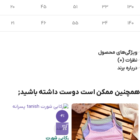
20
45
51
33
130
21
46
55
34
140
ویژگی‌های محصول
نظرات (0)
درباره برند
همچنین ممکن است دوست داشته باشید;
-4%
تمام‌شد
ركابی شورت