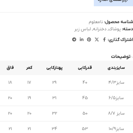
شناسه محصول:
نامعلوم
دسته:
پوشاک
,
دخترانه
,
لباس زیر
اشتراک گذاری:
توضیحات
سایزبندی
قدرکابی
پهنارکابی
کمر
فاق
سایز۴/۳
40
29
17
18
سایز۶/۵
45
31
19
20
سایز ۸/۷
50
32
20
20
سایز۱۰/۹
53
34
21
21