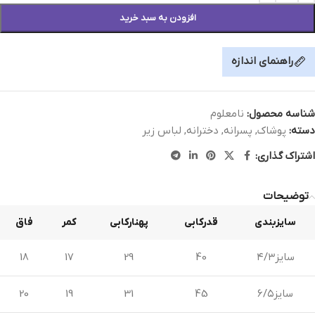
افزودن به سبد خرید
راهنمای اندازه
شناسه محصول:
نامعلوم
دسته:
پوشاک
,
پسرانه
,
دخترانه
,
لباس زیر
اشتراک گذاری:
توضیحات
سایزبندی
قدرکابی
پهنارکابی
کمر
فاق
سایز۴/۳
40
29
17
18
سایز۶/۵
45
31
19
20