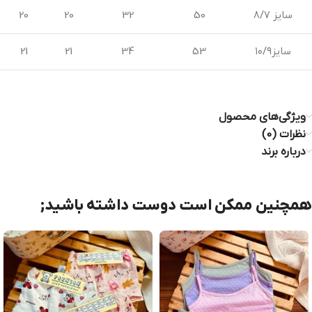
سایز ۸/۷
50
32
20
20
سایز۱۰/۹
53
34
21
21
ویژگی‌های محصول
نظرات (0)
درباره برند
همچنین ممکن است دوست داشته باشید;