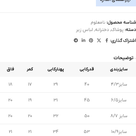
شناسه محصول:
نامعلوم
دسته:
پوشاک
,
دخترانه
,
لباس زیر
اشتراک گذاری:
توضیحات
سایزبندی
قدرکابی
پهنارکابی
کمر
فاق
سایز۴/۳
40
29
17
18
سایز۶/۵
45
31
19
20
سایز ۸/۷
50
32
20
20
سایز۱۰/۹
53
34
21
21