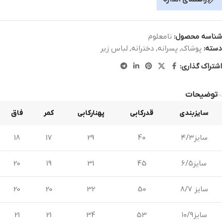
شناسه محصول:
نامعلوم
دسته:
پوشاک
,
پسرانه
,
دخترانه
,
لباس زیر
اشتراک گذاری:
توضیحات
سایزبندی
قدرکابی
پهنارکابی
کمر
فاق
سایز۴/۳
40
29
17
18
سایز۶/۵
45
31
19
20
سایز ۸/۷
50
32
20
20
سایز۱۰/۹
53
34
21
21