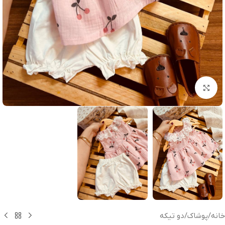
بزرگنمایی تصویر
خانه
/
پوشاک
/
دو تیکه