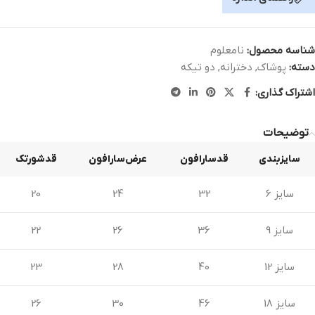
شناسه محصول:
نامعلوم
دسته:
پوشاک
,
دخترانه
,
دو تیکه
اشتراک گذاری:
توضیحات
سایزبندی
قدسارافون
عرض‌سارافون
قدشورتک
سایز 6
32
24
20
سایز 9
36
26
22
سایز 12
40
28
23
سایز 18
46
30
26