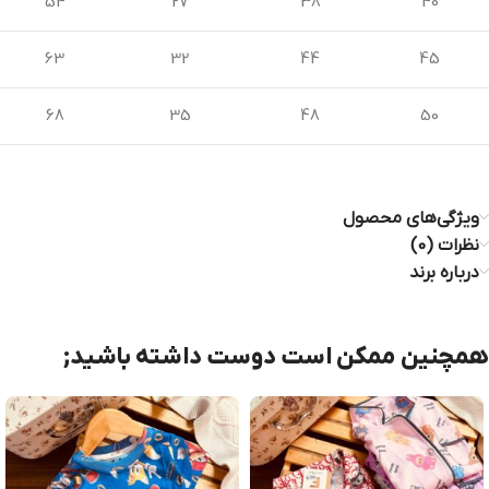
54
27
38
40
63
32
44
45
68
35
48
50
ویژگی‌های محصول
نظرات (0)
درباره برند
همچنین ممکن است دوست داشته باشید;