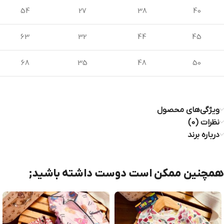
54
27
38
40
63
32
44
45
68
35
48
50
ویژگی‌های محصول
نظرات (0)
درباره برند
همچنین ممکن است دوست داشته باشید;