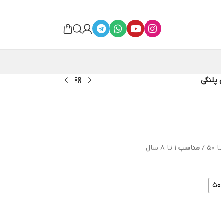
 پلنگی
مناسب
١ تا ٨ سال