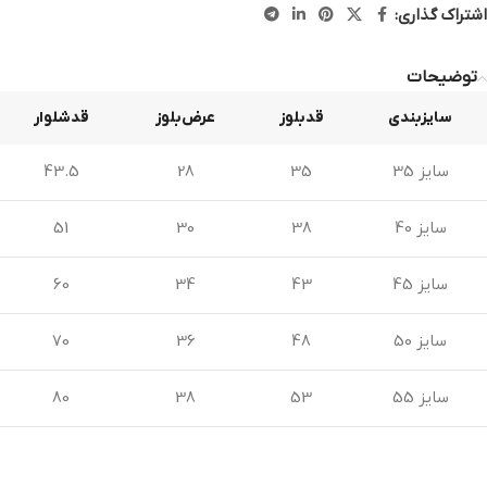
اشتراک گذاری:
توضیحات
سایزبندی
قدبلوز
عرض‌بلوز
قدشلوار
سایز 35
35
28
43.5
سایز 40
38
30
51
سایز 45
43
34
60
سایز 50
48
36
70
سایز 55
53
38
80