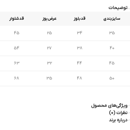
توضیحات
سایزبندی
قدبلوز
عرض‌بوز
قدشلوار
45
25
34
35
54
27
38
40
63
32
44
45
68
35
48
50
ویژگی‌های محصول
نظرات (0)
درباره برند