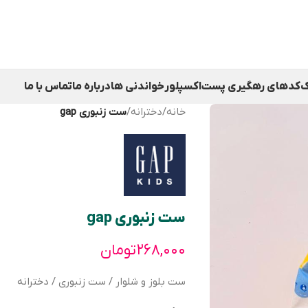
ک
کدهای رهگیری پست
اکسپلور
خواندنی ها
درباره ما
تماس با ما
خانه
/
دخترانه
/
ست زنبوری gap
ست زنبوری gap
۲۶۸,۰۰۰
تومان
ست بلوز و شلوار / ست زنبوری / دخترانه