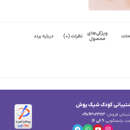
ویژگی‌های
حات
نظرات (0)
درباره برند
محصول
تیبانی کودک شیک پوش
یبانی فروش:
09109302383
ت پاسخگویی:
9 الی 16