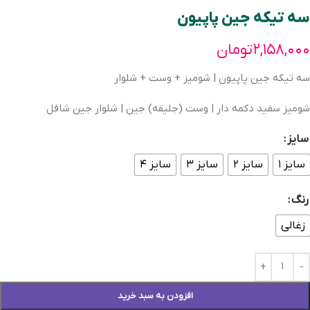
سه تیکه جین پاپیون
۲,۱۵۸,۰۰۰
تومان
سه تیکه جین پاپیون | شومیز + وست + شلوار
شومیز سفید دکمه دار | وست (جلیقه) جین | شلوار جین شافل
سایز
سایز ۱
سایز ۲
سایز ۳
سایز ۴
رنگ
زغالی
افزودن به سبد خرید