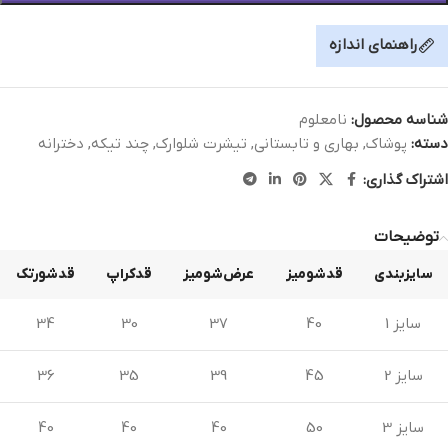
راهنمای اندازه
شناسه محصول:
نامعلوم
دسته:
پوشاک
,
بهاری و تابستانی
,
تیشرت شلوارک
,
چند تیکه
,
دخترانه
اشتراک گذاری:
توضیحات
سایزبندی
قدشومیز
عرض‌شومیز
قدکراپ
قدشورتک
سایز 1
40
37
30
34
سایز 2
45
39
35
36
سایز 3
50
40
40
40