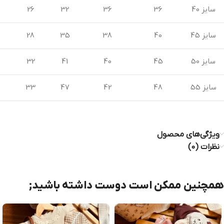
سایز 40
36
36
32
26
سایز 45
40
38
35
28
سایز 50
45
40
41
32
سایز 55
48
42
47
33
ویژگی‌های محصول
نظرات (0)
همچنین ممکن است دوست داشته باشید;