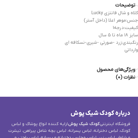
توضیحات
کلاه و شال فانتزی Lucky
جنس:موهر اعلا (داخل آستر)
کیفیت:درجه1
سایز ۱۸ ماه تا ۵ سال
رنگبندی:زرد -صورتی -شیری-نسکافه ای
وارداتی
ویژگی‌های محصول
نظرات (0)
درباره کودک شیک پوش
فروشگاه اینترنتی
کودک شیک پوش
ارایه کننده انواع پوشاک و لباس
کودک، لباس دخترانه، لباس پسرانه، لباس بچه شامل پیراهن، تیشرت
و شلوار، لباس زیر، لباس مجلسی دخترانه و پسرانه، لباس راحتی و