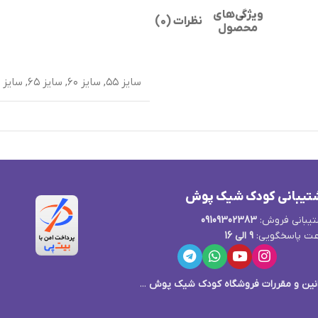
ویژگی‌های
نظرات (0)
محصول
سایز ۵۵
,
سایز ۶۰
,
سایز ۶۵
,
سایز ۷۰
تیبانی کودک شیک پوش
یبانی فروش:
09109302383
ت پاسخگویی:
9 الی 16
نین و مقررات فروشگاه کودک شیک پوش
...