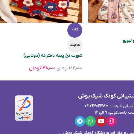
-19%
لبوبو
تمام‌شد
شورت نخ پنبه دخترانه (دوتایی)
۱۸۲,۰۰۰
تومان
۱۴۸,۰۰۰
تومان
تیبانی کودک شیک پوش
یبانی فروش:
09109302383
ت پاسخگویی:
9 الی 16
نین و مقررات فروشگاه کودک شیک پوش
...