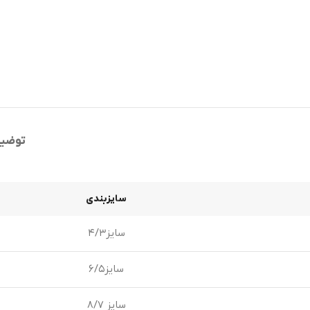
توضی
سایزبندی
سایز۴/۳
سایز۶/۵
سایز ۸/۷