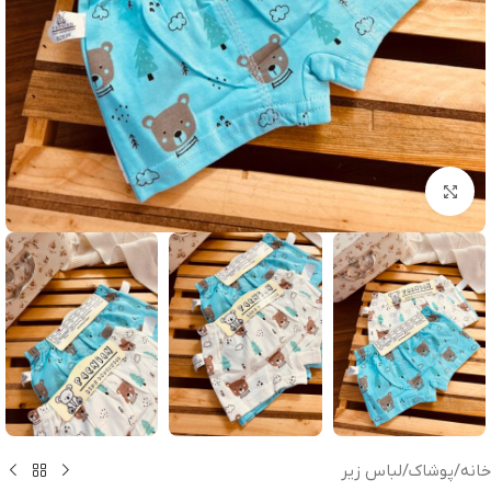
بزرگنمایی تصویر
خانه
/
پوشاک
/
لباس زیر