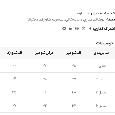
شناسه محصول:
نامعلوم
دسته:
پوشاک
,
بهاری و تابستانی
,
تیشرت شلوارک
,
دخترانه
اشتراک گذاری:
توضیحات
سایزبندی
قدشومیز
عرض‌شومیز
قدشلوارک
سایز 1
35
27
22
سایز 2
37
30
24
سایز 3
40
31
25
سایز 4
42
32
27