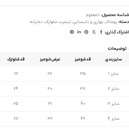
شناسه محصول:
نامعلوم
دسته:
پوشاک
,
بهاری و تابستانی
,
تیشرت شلوارک
,
دخترانه
اشتراک گذاری:
توضیحات
سایزبندی
قدشومیز
عرض‌شومیز
قدشلوارک
سایز 1
35
27
22
سایز 2
37
30
24
سایز 3
40
31
25
سایز 4
42
32
27