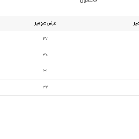
محصول
یز
عرض‌شومیز
27
30
31
32