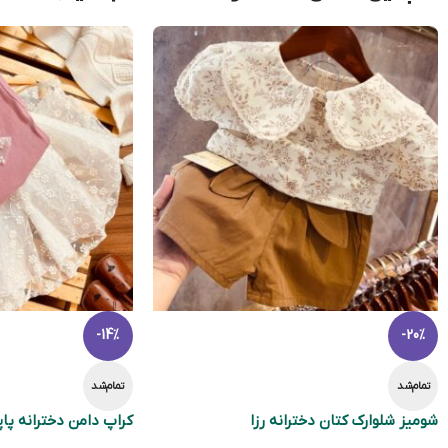
-14%
-20%
تمام‌شد
تمام‌شد
شومیز شلوارک کتان دخترانه رزا
کراپ دامن دخترانه پا