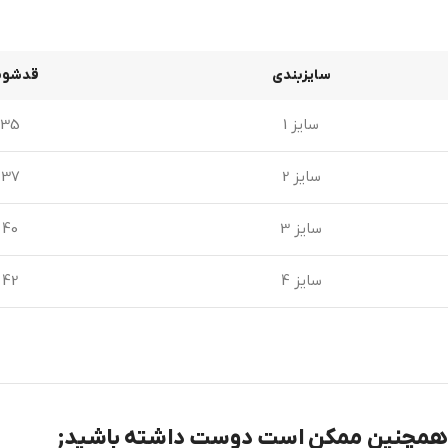
سایزبندی
قدشوم
سایز 1
35
سایز 2
37
سایز 3
40
سایز 4
42
همچنین ممکن است دوست داشته باشید;