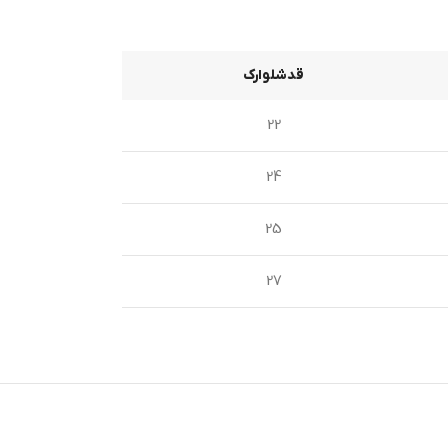
قدشلوارک
22
24
25
27