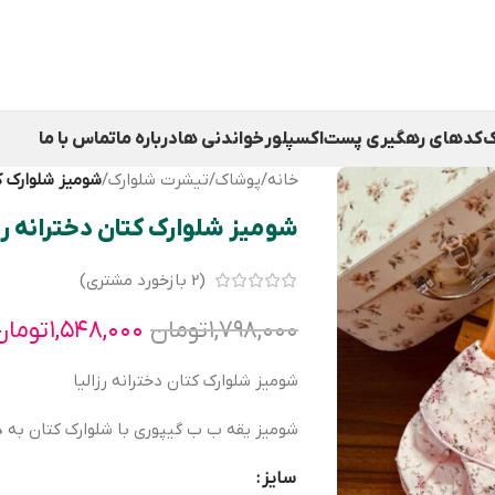
ک
کدهای رهگیری پست
اکسپلور
خواندنی ها
درباره ما
تماس با ما
خانه
/
پوشاک
/
تیشرت شلوارک
/
شومیز شلوارک کت
شومیز شلوارک کتان دخترانه رزا
(
2
بازخورد مشتری)
۱,۷۹۸,۰۰۰
تومان
۱,۵۴۸,۰۰۰
تومان
شومیز شلوارک کتان دخترانه رزالیا
شومیز یقه ب ب گیپوری با شلوارک کتان به هم
سایز