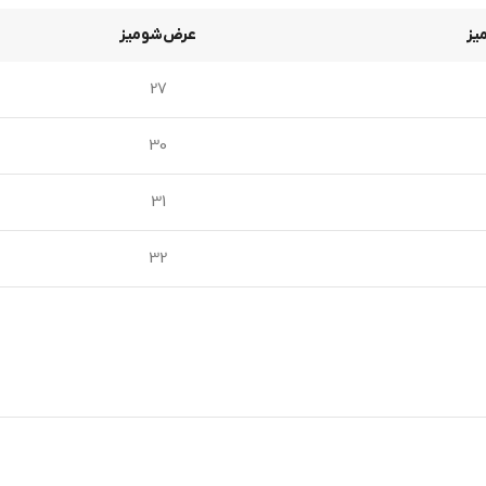
یز
عرض‌شومیز
27
30
31
32