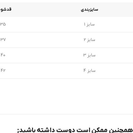
سایزبندی
قدشوم
سایز 1
35
سایز 2
37
سایز 3
40
سایز 4
42
همچنین ممکن است دوست داشته باشید;