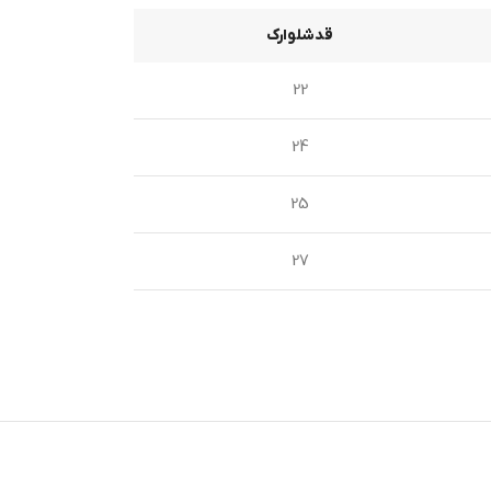
قدشلوارک
22
24
25
27