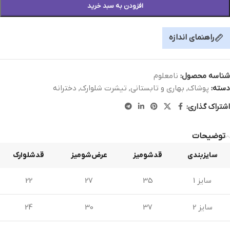
افزودن به سبد خرید
راهنمای اندازه
شناسه محصول:
نامعلوم
دسته:
پوشاک
,
بهاری و تابستانی
,
تیشرت شلوارک
,
دخترانه
اشتراک گذاری:
توضیحات
سایزبندی
قدشومیز
عرض‌شومیز
قدشلوارک
سایز 1
35
27
22
سایز 2
37
30
24