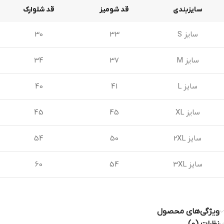
سایزبندی
قد شومیز
قد شلوارک
سایز S
33
30
سایز M
37
34
سایز L
41
40
سایز XL
45
45
سایز 2XL
50
54
سایز 3XL
54
60
ویژگی‌های محصول