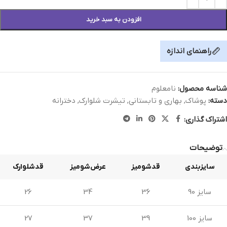
افزودن به سبد خرید
راهنمای اندازه
شناسه محصول:
نامعلوم
دسته:
پوشاک
,
بهاری و تابستانی
,
تیشرت شلوارک
,
دخترانه
اشتراک گذاری:
توضیحات
سایزبندی
قدشومیز
عرض‌شومیز
قدشلوارک
سایز 90
36
34
26
سایز 100
39
37
27