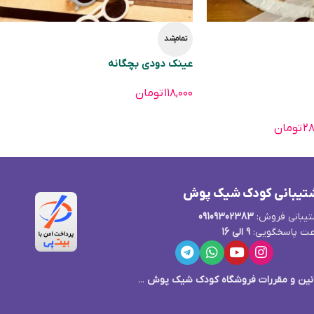
تمام‌شد
عینک دودی بچگانه
۱۱۸,۰۰۰
تومان
۲۸
تومان
تیبانی کودک شیک پوش
یبانی فروش:
09109302383
ت پاسخگویی:
9 الی 16
نین و مقررات فروشگاه کودک شیک پوش
...