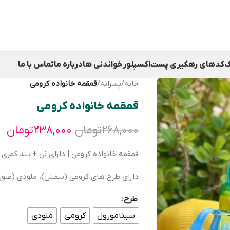
ک
کدهای رهگیری پست
اکسپلور
خواندنی ها
درباره ما
تماس با ما
خانه
/
پسرانه
/
قمقمه خانواده کرومی
قمقمه خانواده کرومی
۲۶۸,۰۰۰
تومان
۲۳۸,۰۰۰
تومان
قمقمه خانواده کرومی | دارای نی + بند کمری
دارای طرح های کرومی (بنفش)، ملودی (صورت
طرح
سینامورول
کرومی
ملودی