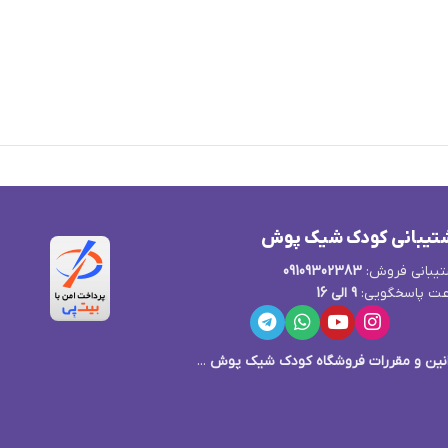
تیبانی کودک شیک پوش
یبانی فروش:
09109302383
ت پاسخگویی:
9 الی 16
نین و مقررات فروشگاه کودک شیک پوش
...