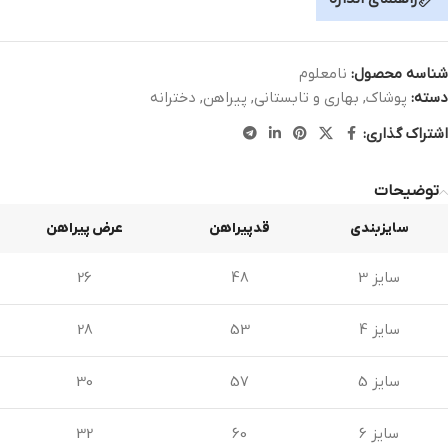
شناسه محصول:
نامعلوم
دسته:
پوشاک
,
بهاری و تابستانی
,
پیراهن
,
دخترانه
اشتراک گذاری:
توضیحات
سایزبندی
قدپیراهن
عرض پیراهن
سایز 3
48
26
سایز 4
53
28
سایز 5
57
30
سایز 6
60
32