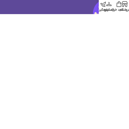
روشگاه
سبد خرید
اکسپلور
کدرهگیری
پشتیبانی کودک شیک پوش
پشتیبانی فروش:
09109302383
ساعت پاسخگویی:
9 الی 16
قوانین و مقررات فروشگاه کودک شیک پوش
...